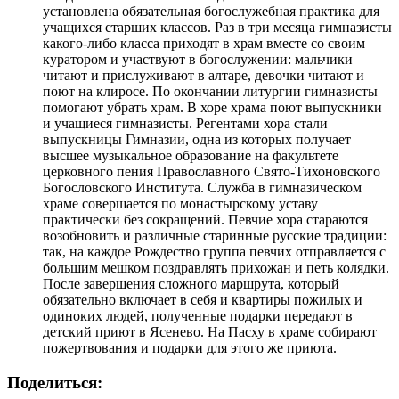
установлена обязательная богослужебная практика для
учащихся старших классов. Раз в три месяца гимназисты
какого-либо класса приходят в храм вместе со своим
куратором и участвуют в богослужении: мальчики
читают и прислуживают в алтаре, девочки читают и
поют на клиросе. По окончании литургии гимназисты
помогают убрать храм. В хоре храма поют выпускники
и учащиеся гимназисты. Регентами хора стали
выпускницы Гимназии, одна из которых получает
высшее музыкальное образование на факультете
церковного пения Православного Свято-Тихоновского
Богословского Института. Служба в гимназическом
храме совершается по монастырскому уставу
практически без сокращений. Певчие хора стараются
возобновить и различные старинные русские традиции:
так, на каждое Рождество группа певчих отправляется с
большим мешком поздравлять прихожан и петь колядки.
После завершения сложного маршрута, который
обязательно включает в себя и квартиры пожилых и
одиноких людей, полученные подарки передают в
детский приют в Ясенево. На Пасху в храме собирают
пожертвования и подарки для этого же приюта.
Поделиться: