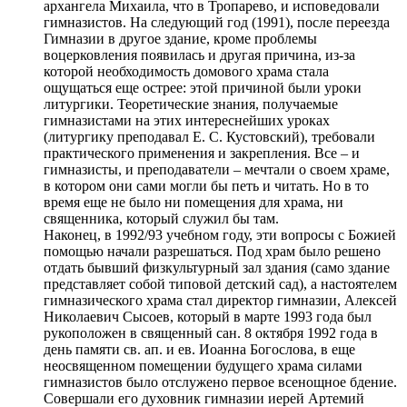
архангела Михаила, что в Тропарево, и исповедовали
гимназистов. На следующий год (1991), после переезда
Гимназии в другое здание, кроме проблемы
воцерковления появилась и другая причина, из-за
которой необходимость домового храма стала
ощущаться еще острее: этой причиной были уроки
литургики. Теоретические знания, получаемые
гимназистами на этих интереснейших уроках
(литургику преподавал Е. С. Кустовский), требовали
практического применения и закрепления. Все – и
гимназисты, и преподаватели – мечтали о своем храме,
в котором они сами могли бы петь и читать. Но в то
время еще не было ни помещения для храма, ни
священника, который служил бы там.
Наконец, в 1992/93 учебном году, эти вопросы с Божией
помощью начали разрешаться. Под храм было решено
отдать бывший физкультурный зал здания (само здание
представляет собой типовой детский сад), а настоятелем
гимназического храма стал директор гимназии, Алексей
Николаевич Сысоев, который в марте 1993 года был
рукоположен в священный сан. 8 октября 1992 года в
день памяти св. ап. и ев. Иоанна Богослова, в еще
неосвященном помещении будущего храма силами
гимназистов было отслужено первое всенощное бдение.
Совершали его духовник гимназии иерей Артемий