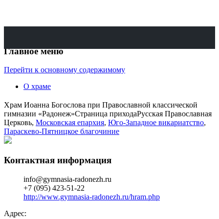
Поиск
Официальный приходской сайт
Храм во имя апостола и
Главное меню
евангелиста Иоанна
Перейти к основному содержимому
Богослова
О храме
Храм Иоанна Богослова при Православной классической
гимназии «Радонеж»
Страница прихода
Русская Православная
Церковь,
Московская епархия
,
Юго-Западное викариатство
,
Параскево-Пятницкое благочиние
Контактная информация
info@gymnasia-radonezh.ru
+7 (095) 423-51-22
http://www.gymnasia-radonezh.ru/hram.php
Адрес: