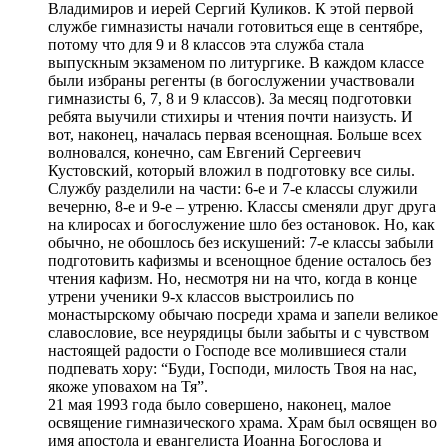
Владимиров и иерей Сергий Куликов. К этой первой
службе гимназисты начали готовиться еще в сентябре,
потому что для 9 и 8 классов эта служба стала
выпускным экзаменом по литургике. В каждом классе
были избраны регенты (в богослужении участвовали
гимназисты 6, 7, 8 и 9 классов). За месяц подготовки
ребята выучили стихиры и чтения почти наизусть. И
вот, наконец, началась первая всенощная. Больше всех
волновался, конечно, сам Евгений Сергеевич
Кустовский, который вложил в подготовку все силы.
Службу разделили на части: 6-е и 7-е классы служили
вечерню, 8-е и 9-е – утреню. Классы сменяли друг друга
на клиросах и богослужение шло без остановок. Но, как
обычно, не обошлось без искушений: 7-е классы забыли
подготовить кафизмы и всенощное бдение осталось без
чтения кафизм. Но, несмотря ни на что, когда в конце
утрени ученики 9-х классов выстроились по
монастырскому обычаю посреди храма и запели великое
славословие, все неурядицы были забыты и с чувством
настоящей радости о Господе все молившиеся стали
подпевать хору: “Буди, Господи, милость Твоя на нас,
якоже уповахом на Тя”.
21 мая 1993 года было совершено, наконец, малое
освящение гимназического храма. Храм был освящен во
имя апостола и евангелиста Иоанна Богослова и