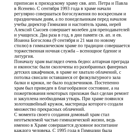
приписан к приходскому храму свв. апп. Петра и Павла
в Ясенево. С сентября 1993 года в храме начали
регулярно совершаться богослужения по воскресным и
праздничным дням, а по понедельникам перед началом
учебы директор Гимназии и настоятель храма, иерей
Алексий Сысоев совершает молебен для преподавателей
и учащихся. Два раза в год, в дни памяти св. ап. и ев.
Иоанна Богослова (9 сентября и 21 мая по новому
стилю) в гимназическом храме по традиции совершается
торжественная ночная служба – всенощное бдение и
литургия.
Поначалу храм выглядел очень бедно: алтарная преграда
и иконостас были сколочены из разобранных фанерных
детских шкафчиков, в храме не хватало облачений, с
потолка свисали оставшиеся от физкультурного зала
балки и крюки, не было подсвечников. Постепенно
храм был приведен в благообразное состояние, а на
пожертвования некоторых прихожан был сделан ремонт
и закуплена необходимая утварь. При храме появился
золотошвейный кружок, мастерицы которого создали
множество прекрасных облачений.
С момента своего создания домовый храм стал
неотъемлемой частью гимназической жизни, ведь
именно в Храме совершается духовное воспитание
каждого человека. С 1995 года в Гимназии была