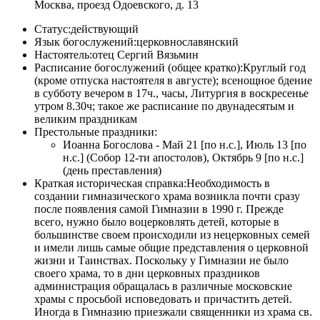
Москва, проезд Одоевского, д. 13
Статус:
действующий
Язык богослужений:
церковнославянский
Настоятель:
отец Сергий Вязьмин
Расписание богослужений (общее кратко):
Круглый год
(кроме отпуска настоятеля в августе); всенощное бдение
в субботу вечером в 17ч., часы, Литургия в воскресенье
утром 8.30ч; такое же расписание по двунадесятым и
великим праздникам
Престольные праздники:
Иоанна Богослова - Май 21 [по н.с.], Июль 13 [по
н.с.] (Собор 12-ти апостолов), Октябрь 9 [по н.с.]
(день преставления)
Краткая историческая справка:
Необходимость в
создании гимназического храма возникла почти сразу
после появления самой Гимназии в 1990 г. Прежде
всего, нужно было воцерковлять детей, которые в
большинстве своем происходили из нецерковных семей
и имели лишь самые общие представления о церковной
жизни и Таинствах. Поскольку у Гимназии не было
своего храма, то в дни церковных праздников
администрация обращалась в различные московские
храмы с просьбой исповедовать и причастить детей.
Иногда в Гимназию приезжали священники из храма св.